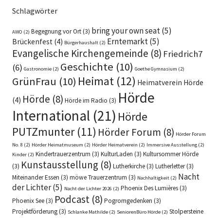
Schlagwörter
bring your own seat
(5)
Begegnung vor Ort
(3)
AWO
(2)
Erntemarkt
(5)
Brückenfest
(4)
Bürgerhaushalt
(2)
Evangelische Kirchengemeinde
(8)
Friedrich7
Geschichte
(10)
(6)
Gastronomie
(2)
Goethe Gymnasium
(2)
Heimat
(12)
GrünFrau
(10)
Heimatverein Hörde
Hörde
Hörde
(8)
(4)
Hörde im Radio
(3)
International
(21)
Hörde
PUTZmunter
(11)
Hörder Forum
(8)
Hörder Forum
No. 8
(2)
Hörder Heimatmuseum
(2)
Hörder Heimatverein
(2)
Immersive Ausstellung
(2)
Kindertrauerzentrum
(3)
KulturLaden
(3)
Kultursommer Hörde
Kinder
(2)
Kunstausstellung
(8)
(3)
Lutherkirche
(3)
Lutherletter
(3)
Nacht
Miteinander Essen
(3)
möwe Trauerzentrum
(3)
Nachhaltigkeit
(2)
der Lichter
(5)
Phoenix Des Lumières
(3)
Nacht der Lichter 2026
(2)
Podcast
(8)
Phoenix See
(3)
Pogromgedenken
(3)
Projektförderung
(3)
Stolpersteine
Schlanke Mathilde
(2)
SeniorenBüro Hörde
(2)