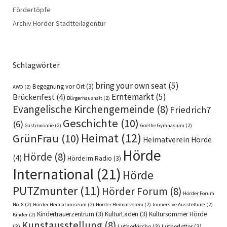
Fördertöpfe
Archiv Hörder Stadtteilagentur
Schlagwörter
bring your own seat
(5)
Begegnung vor Ort
(3)
AWO
(2)
Erntemarkt
(5)
Brückenfest
(4)
Bürgerhaushalt
(2)
Evangelische Kirchengemeinde
(8)
Friedrich7
Geschichte
(10)
(6)
Gastronomie
(2)
Goethe Gymnasium
(2)
Heimat
(12)
GrünFrau
(10)
Heimatverein Hörde
Hörde
Hörde
(8)
(4)
Hörde im Radio
(3)
International
(21)
Hörde
PUTZmunter
(11)
Hörder Forum
(8)
Hörder Forum
No. 8
(2)
Hörder Heimatmuseum
(2)
Hörder Heimatverein
(2)
Immersive Ausstellung
(2)
Kindertrauerzentrum
(3)
KulturLaden
(3)
Kultursommer Hörde
Kinder
(2)
Kunstausstellung
(8)
(3)
Lutherkirche
(3)
Lutherletter
(3)