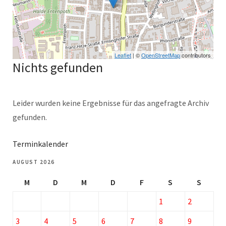
Leaflet
| ©
OpenStreetMap
contributors
Nichts gefunden
Leider wurden keine Ergebnisse für das angefragte Archiv
gefunden.
Terminkalender
AUGUST 2026
M
D
M
D
F
S
S
1
2
3
4
5
6
7
8
9