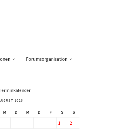
ionen
Forumsorganisation
Terminkalender
AUGUST 2026
M
D
M
D
F
S
S
1
2