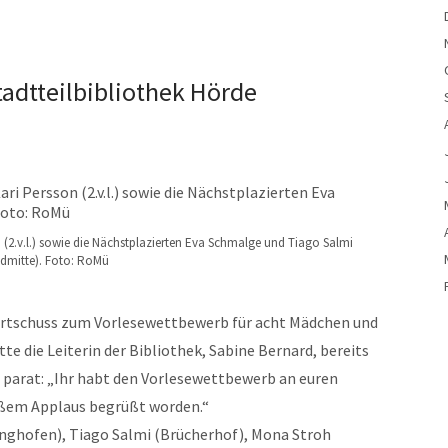
adtteilbibliothek Hörde
 (2.v.l.) sowie die Nächstplazierten Eva Schmalge und Tiago Salmi
ldmitte). Foto: RoMü
tartschuss zum Vorlesewettbewerb für acht Mädchen und
te die Leiterin der Bibliothek, Sabine Bernard, bereits
parat: „Ihr habt den Vorlesewettbewerb an euren
oßem Applaus begrüßt worden.“
inghofen), Tiago Salmi (Brücherhof), Mona Stroh