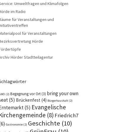
Service: Umweltfragen und Klimafolgen
Hörde im Radio
Räume für Veranstaltungen und
Initiativentreffen
Materialpool für Veranstaltungen
Bezirksvertretung Hörde
Fördertöpfe
Archiv Hörder Stadtteilagentur
Schlagwörter
bring your own
Begegnung vor Ort
(3)
AWO
(2)
seat
(5)
Brückenfest
(4)
Bürgerhaushalt
(2)
Evangelische
Erntemarkt
(5)
Kirchengemeinde
(8)
Friedrich7
Geschichte
(10)
(6)
Gastronomie
(2)
GrünFrau
(10)