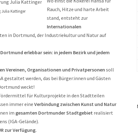
Wo einst die Kokerei Hansa für
Rauch, Hitze und harte Arbeit
 Julia Kattinger
stand, entsteht zur
Internationalen
ten in Dortmund, der Industriekultur und Natur auf
nz Dortmund erlebbar sein: in jedem Bezirk und jedem
ten Vereinen, Organisationen und Privatpersonen
soll
A gestaltet werden, das bei Bürger:innen und Gästen
 Dortmund weckt!
ördermittel für Kulturprojekte in den Stadtteilen
üssen immer eine
Verbindung zwischen Kunst und Natur
nnen im
gesamten Dortmunder Stadtgebiet
realisiert
ens (IGA-Gelände).
UR zur Verfügung.