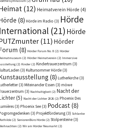
Goethe Gymnasium
(2)
Heimat
(12)
Heimatverein Hörde
(4)
Hörde
Hörde
(8)
Hörde im Radio
(3)
International
(21)
Hörde
PUTZmunter
(11)
Hörder
Forum
(8)
Hörder Forum No. 8
(2)
Hörder
Heimatmuseum
(2)
Hörder Heimatverein
(2)
Immersive
Kindertrauerzentrum
(3)
Ausstellung
(2)
Kinder
(2)
KulturLaden
(3)
Kultursommer Hörde
(3)
Kunstausstellung
(8)
Lutherkirche
(3)
Lutherletter
(3)
Miteinander Essen
(3)
möwe
Nacht der
Trauerzentrum
(3)
Nachhaltigkeit
(2)
Lichter
(5)
Phoenix Des
Nacht der Lichter 2026
(2)
Podcast
(8)
Lumières
(3)
Phoenix See
(3)
Pogromgedenken
(3)
Projektförderung
(3)
Schlanke
Stolpersteine
(3)
Mathilde
(2)
SeniorenBüro Hörde
(2)
Weihnachten
(2)
Wir am Hörder Neumarkt
(2)