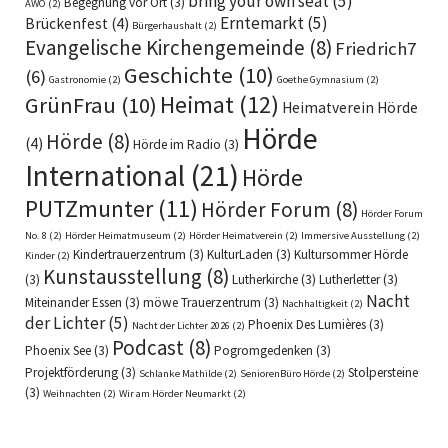
bring your own seat
(5)
Begegnung vor Ort
(3)
AWO
(2)
Erntemarkt
(5)
Brückenfest
(4)
Bürgerhaushalt
(2)
Evangelische Kirchengemeinde
(8)
Friedrich7
Geschichte
(10)
(6)
Gastronomie
(2)
Goethe Gymnasium
(2)
Heimat
(12)
GrünFrau
(10)
Heimatverein Hörde
Hörde
Hörde
(8)
(4)
Hörde im Radio
(3)
International
(21)
Hörde
PUTZmunter
(11)
Hörder Forum
(8)
Hörder Forum
No. 8
(2)
Hörder Heimatmuseum
(2)
Hörder Heimatverein
(2)
Immersive Ausstellung
(2)
Kindertrauerzentrum
(3)
KulturLaden
(3)
Kultursommer Hörde
Kinder
(2)
Kunstausstellung
(8)
(3)
Lutherkirche
(3)
Lutherletter
(3)
Nacht
Miteinander Essen
(3)
möwe Trauerzentrum
(3)
Nachhaltigkeit
(2)
der Lichter
(5)
Phoenix Des Lumières
(3)
Nacht der Lichter 2026
(2)
Podcast
(8)
Phoenix See
(3)
Pogromgedenken
(3)
Projektförderung
(3)
Stolpersteine
Schlanke Mathilde
(2)
SeniorenBüro Hörde
(2)
(3)
Weihnachten
(2)
Wir am Hörder Neumarkt
(2)