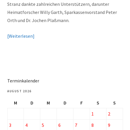
Stranz dankte zahlreichen Unterstützern, darunter
Heimatforscher Willy Garth, Sparkassenvorstand Peter
Orth und Dr. Jochen Plaßmann.
Weiterlesen
Terminkalender
AUGUST 2026
M
D
M
D
F
S
S
1
2
3
4
5
6
7
8
9