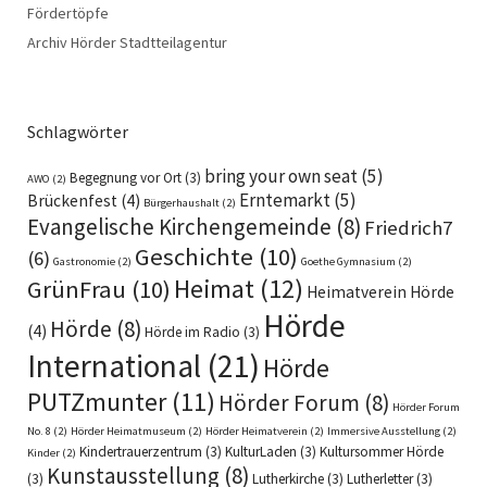
Fördertöpfe
Archiv Hörder Stadtteilagentur
Schlagwörter
bring your own seat
(5)
Begegnung vor Ort
(3)
AWO
(2)
Erntemarkt
(5)
Brückenfest
(4)
Bürgerhaushalt
(2)
Evangelische Kirchengemeinde
(8)
Friedrich7
Geschichte
(10)
(6)
Gastronomie
(2)
Goethe Gymnasium
(2)
Heimat
(12)
GrünFrau
(10)
Heimatverein Hörde
Hörde
Hörde
(8)
(4)
Hörde im Radio
(3)
International
(21)
Hörde
PUTZmunter
(11)
Hörder Forum
(8)
Hörder Forum
No. 8
(2)
Hörder Heimatmuseum
(2)
Hörder Heimatverein
(2)
Immersive Ausstellung
(2)
Kindertrauerzentrum
(3)
KulturLaden
(3)
Kultursommer Hörde
Kinder
(2)
Kunstausstellung
(8)
(3)
Lutherkirche
(3)
Lutherletter
(3)