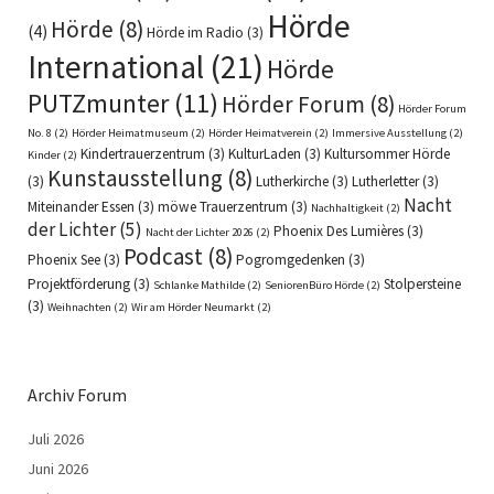
Hörde
Hörde
(8)
(4)
Hörde im Radio
(3)
International
(21)
Hörde
PUTZmunter
(11)
Hörder Forum
(8)
Hörder Forum
No. 8
(2)
Hörder Heimatmuseum
(2)
Hörder Heimatverein
(2)
Immersive Ausstellung
(2)
Kindertrauerzentrum
(3)
KulturLaden
(3)
Kultursommer Hörde
Kinder
(2)
Kunstausstellung
(8)
(3)
Lutherkirche
(3)
Lutherletter
(3)
Nacht
Miteinander Essen
(3)
möwe Trauerzentrum
(3)
Nachhaltigkeit
(2)
der Lichter
(5)
Phoenix Des Lumières
(3)
Nacht der Lichter 2026
(2)
Podcast
(8)
Phoenix See
(3)
Pogromgedenken
(3)
Projektförderung
(3)
Stolpersteine
Schlanke Mathilde
(2)
SeniorenBüro Hörde
(2)
(3)
Weihnachten
(2)
Wir am Hörder Neumarkt
(2)
Archiv Forum
Juli 2026
Juni 2026