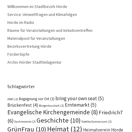
Willkommen im Stadtbezirk Hörde
Service: Umweltfragen und Klimafolgen
Hörde im Radio
Räume für Veranstaltungen und Initiativentreffen
Materialpool für Veranstaltungen
Bezirksvertretung Hörde
Fördertöpfe
Archiv Hörder Stadtteilagentur
Schlagwörter
bring your own seat
(5)
Begegnung vor Ort
(3)
AWO
(2)
Erntemarkt
(5)
Brückenfest
(4)
Bürgerhaushalt
(2)
Evangelische Kirchengemeinde
(8)
Friedrich7
Geschichte
(10)
(6)
Gastronomie
(2)
Goethe Gymnasium
(2)
Heimat
(12)
GrünFrau
(10)
Heimatverein Hörde