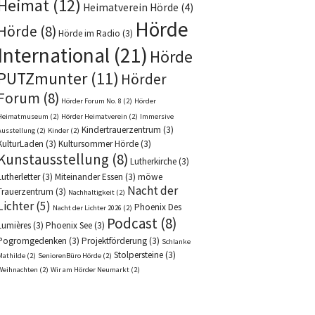
Heimat
(12)
Heimatverein Hörde
(4)
Hörde
Hörde
(8)
Hörde im Radio
(3)
International
(21)
Hörde
PUTZmunter
(11)
Hörder
Forum
(8)
Hörder Forum No. 8
(2)
Hörder
Heimatmuseum
(2)
Hörder Heimatverein
(2)
Immersive
Kindertrauerzentrum
(3)
Ausstellung
(2)
Kinder
(2)
KulturLaden
(3)
Kultursommer Hörde
(3)
Kunstausstellung
(8)
Lutherkirche
(3)
Lutherletter
(3)
Miteinander Essen
(3)
möwe
Nacht der
Trauerzentrum
(3)
Nachhaltigkeit
(2)
Lichter
(5)
Phoenix Des
Nacht der Lichter 2026
(2)
Podcast
(8)
Lumières
(3)
Phoenix See
(3)
Pogromgedenken
(3)
Projektförderung
(3)
Schlanke
Stolpersteine
(3)
Mathilde
(2)
SeniorenBüro Hörde
(2)
Weihnachten
(2)
Wir am Hörder Neumarkt
(2)