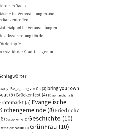
Hörde im Radio
Räume für Veranstaltungen und
Initiativentreffen
Materialpool für Veranstaltungen
Bezirksvertretung Hörde
Fördertöpfe
Archiv Hörder Stadtteilagentur
Schlagwörter
bring your own
Begegnung vor Ort
(3)
AWO
(2)
seat
(5)
Brückenfest
(4)
Bürgerhaushalt
(2)
Evangelische
Erntemarkt
(5)
Kirchengemeinde
(8)
Friedrich7
Geschichte
(10)
(6)
Gastronomie
(2)
GrünFrau
(10)
Goethe Gymnasium
(2)