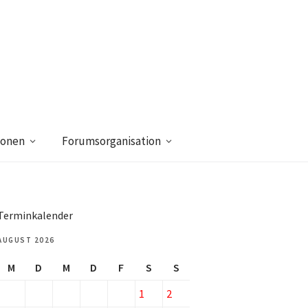
ionen
Forumsorganisation
Terminkalender
AUGUST 2026
M
D
M
D
F
S
S
1
2