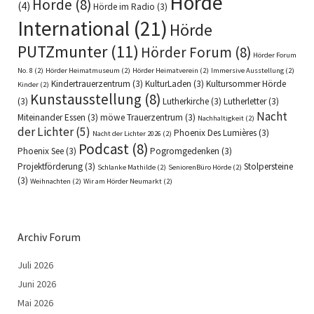
Hörde
Hörde
(8)
(4)
Hörde im Radio
(3)
International
(21)
Hörde
PUTZmunter
(11)
Hörder Forum
(8)
Hörder Forum
No. 8
(2)
Hörder Heimatmuseum
(2)
Hörder Heimatverein
(2)
Immersive Ausstellung
(2)
Kindertrauerzentrum
(3)
KulturLaden
(3)
Kultursommer Hörde
Kinder
(2)
Kunstausstellung
(8)
(3)
Lutherkirche
(3)
Lutherletter
(3)
Nacht
Miteinander Essen
(3)
möwe Trauerzentrum
(3)
Nachhaltigkeit
(2)
der Lichter
(5)
Phoenix Des Lumières
(3)
Nacht der Lichter 2026
(2)
Podcast
(8)
Phoenix See
(3)
Pogromgedenken
(3)
Projektförderung
(3)
Stolpersteine
Schlanke Mathilde
(2)
SeniorenBüro Hörde
(2)
(3)
Weihnachten
(2)
Wir am Hörder Neumarkt
(2)
Archiv Forum
Juli 2026
Juni 2026
Mai 2026