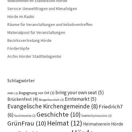
Willkommen im Stadtbezirk Hörde
Service: Umweltfragen und Klimafolgen
Hörde im Radio
Räume für Veranstaltungen und Initiativentreffen
Materialpool für Veranstaltungen
Bezirksvertretung Hörde
Fördertöpfe
Archiv Hörder Stadtteilagentur
Schlagwörter
bring your own seat
(5)
Begegnung vor Ort
(3)
AWO
(2)
Erntemarkt
(5)
Brückenfest
(4)
Bürgerhaushalt
(2)
Evangelische Kirchengemeinde
(8)
Friedrich7
Geschichte
(10)
(6)
Gastronomie
(2)
Goethe Gymnasium
(2)
Heimat
(12)
GrünFrau
(10)
Heimatverein Hörde