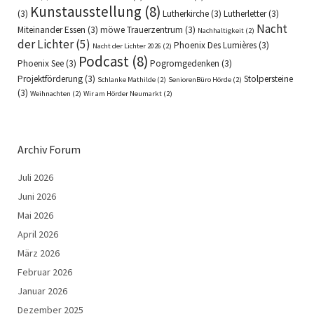
Kunstausstellung
(8)
(3)
Lutherkirche
(3)
Lutherletter
(3)
Nacht
Miteinander Essen
(3)
möwe Trauerzentrum
(3)
Nachhaltigkeit
(2)
der Lichter
(5)
Phoenix Des Lumières
(3)
Nacht der Lichter 2026
(2)
Podcast
(8)
Phoenix See
(3)
Pogromgedenken
(3)
Projektförderung
(3)
Stolpersteine
Schlanke Mathilde
(2)
SeniorenBüro Hörde
(2)
(3)
Weihnachten
(2)
Wir am Hörder Neumarkt
(2)
Archiv Forum
Juli 2026
Juni 2026
Mai 2026
April 2026
März 2026
Februar 2026
Januar 2026
Dezember 2025