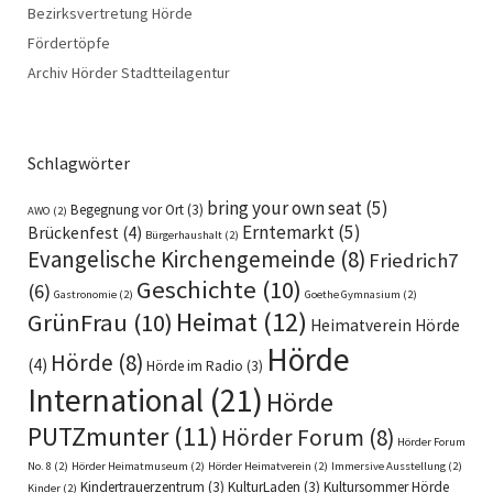
Bezirksvertretung Hörde
Fördertöpfe
Archiv Hörder Stadtteilagentur
Schlagwörter
bring your own seat
(5)
Begegnung vor Ort
(3)
AWO
(2)
Erntemarkt
(5)
Brückenfest
(4)
Bürgerhaushalt
(2)
Evangelische Kirchengemeinde
(8)
Friedrich7
Geschichte
(10)
(6)
Gastronomie
(2)
Goethe Gymnasium
(2)
Heimat
(12)
GrünFrau
(10)
Heimatverein Hörde
Hörde
Hörde
(8)
(4)
Hörde im Radio
(3)
International
(21)
Hörde
PUTZmunter
(11)
Hörder Forum
(8)
Hörder Forum
No. 8
(2)
Hörder Heimatmuseum
(2)
Hörder Heimatverein
(2)
Immersive Ausstellung
(2)
Kindertrauerzentrum
(3)
KulturLaden
(3)
Kultursommer Hörde
Kinder
(2)