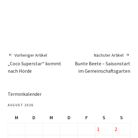
Vorheriger Artikel
Nächster Artikel
„Coco Superstar“ kommt
Bunte Beete – Saisonstart
nach Hörde
im Gemeinschaftsgarten
Terminkalender
AUGUST 2026
M
D
M
D
F
S
S
1
2