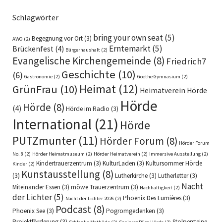
Schlagwörter
bring your own seat
(5)
Begegnung vor Ort
(3)
AWO
(2)
Erntemarkt
(5)
Brückenfest
(4)
Bürgerhaushalt
(2)
Evangelische Kirchengemeinde
(8)
Friedrich7
Geschichte
(10)
(6)
Gastronomie
(2)
Goethe Gymnasium
(2)
Heimat
(12)
GrünFrau
(10)
Heimatverein Hörde
Hörde
Hörde
(8)
(4)
Hörde im Radio
(3)
International
(21)
Hörde
PUTZmunter
(11)
Hörder Forum
(8)
Hörder Forum
No. 8
(2)
Hörder Heimatmuseum
(2)
Hörder Heimatverein
(2)
Immersive Ausstellung
(2)
Kindertrauerzentrum
(3)
KulturLaden
(3)
Kultursommer Hörde
Kinder
(2)
Kunstausstellung
(8)
(3)
Lutherkirche
(3)
Lutherletter
(3)
Nacht
Miteinander Essen
(3)
möwe Trauerzentrum
(3)
Nachhaltigkeit
(2)
der Lichter
(5)
Phoenix Des Lumières
(3)
Nacht der Lichter 2026
(2)
Podcast
(8)
Phoenix See
(3)
Pogromgedenken
(3)
Projektförderung
(3)
Stolpersteine