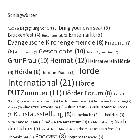
Schlagwörter
bring your own seat
(5)
Begegnung vor Ort
(3)
AWO
(2)
Erntemarkt
(5)
Brückenfest
(4)
Bürgerhaushalt
(2)
Evangelische Kirchengemeinde
(8)
Friedrich7
Geschichte
(10)
(6)
Gastronomie
(2)
Goethe Gymnasium
(2)
Heimat
(12)
GrünFrau
(10)
Heimatverein Hörde
Hörde
Hörde
(8)
(4)
Hörde im Radio
(3)
International
(21)
Hörde
PUTZmunter
(11)
Hörder Forum
(8)
Hörder Forum
No. 8
(2)
Hörder Heimatmuseum
(2)
Hörder Heimatverein
(2)
Immersive Ausstellung
(2)
Kindertrauerzentrum
(3)
KulturLaden
(3)
Kultursommer Hörde
Kinder
(2)
Kunstausstellung
(8)
(3)
Lutherkirche
(3)
Lutherletter
(3)
Nacht
Miteinander Essen
(3)
möwe Trauerzentrum
(3)
Nachhaltigkeit
(2)
der Lichter
(5)
Phoenix Des Lumières
(3)
Nacht der Lichter 2026
(2)
Podcast
(8)
Phoenix See
(3)
Pogromgedenken
(3)