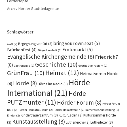
Fördertöpfe
Archiv Hörder Stadtteilagentur
Schlagwörter
bring your own seat
(5)
Begegnung vor Ort
(3)
AWO
(2)
Erntemarkt
(5)
Brückenfest
(4)
Bürgerhaushalt
(2)
Evangelische Kirchengemeinde
(8)
Friedrich7
Geschichte
(10)
(6)
Gastronomie
(2)
Goethe Gymnasium
(2)
Heimat
(12)
GrünFrau
(10)
Heimatverein Hörde
Hörde
Hörde
(8)
(4)
Hörde im Radio
(3)
International
(21)
Hörde
PUTZmunter
(11)
Hörder Forum
(8)
Hörder Forum
No. 8
(2)
Hörder Heimatmuseum
(2)
Hörder Heimatverein
(2)
Immersive Ausstellung
(2)
Kindertrauerzentrum
(3)
KulturLaden
(3)
Kultursommer Hörde
Kinder
(2)
Kunstausstellung
(8)
(3)
Lutherkirche
(3)
Lutherletter
(3)