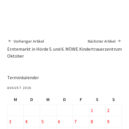
Vorheriger Artikel
Nächster Artikel
Erntemarkt in Hörde 5. und 6.
MÖWE Kindertrauerzentrum
Oktober
Terminkalender
AUGUST 2026
M
D
M
D
F
S
S
1
2
3
4
5
6
7
8
9