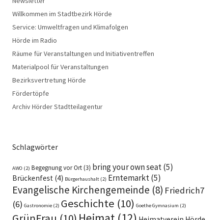
Newsletter
Willkommen im Stadtbezirk Hörde
Service: Umweltfragen und Klimafolgen
Hörde im Radio
Räume für Veranstaltungen und Initiativentreffen
Materialpool für Veranstaltungen
Bezirksvertretung Hörde
Fördertöpfe
Archiv Hörder Stadtteilagentur
Schlagwörter
bring your own seat
(5)
Begegnung vor Ort
(3)
AWO
(2)
Erntemarkt
(5)
Brückenfest
(4)
Bürgerhaushalt
(2)
Evangelische Kirchengemeinde
(8)
Friedrich7
Geschichte
(10)
(6)
Gastronomie
(2)
Goethe Gymnasium
(2)
Heimat
(12)
GrünFrau
(10)
Heimatverein Hörde