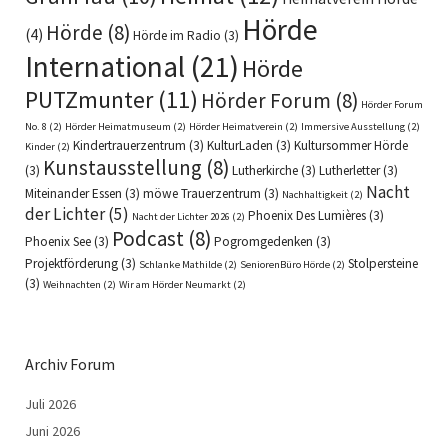
Hörde
Hörde
(8)
(4)
Hörde im Radio
(3)
International
(21)
Hörde
PUTZmunter
(11)
Hörder Forum
(8)
Hörder Forum
No. 8
(2)
Hörder Heimatmuseum
(2)
Hörder Heimatverein
(2)
Immersive Ausstellung
(2)
Kindertrauerzentrum
(3)
KulturLaden
(3)
Kultursommer Hörde
Kinder
(2)
Kunstausstellung
(8)
(3)
Lutherkirche
(3)
Lutherletter
(3)
Nacht
Miteinander Essen
(3)
möwe Trauerzentrum
(3)
Nachhaltigkeit
(2)
der Lichter
(5)
Phoenix Des Lumières
(3)
Nacht der Lichter 2026
(2)
Podcast
(8)
Phoenix See
(3)
Pogromgedenken
(3)
Projektförderung
(3)
Stolpersteine
Schlanke Mathilde
(2)
SeniorenBüro Hörde
(2)
(3)
Weihnachten
(2)
Wir am Hörder Neumarkt
(2)
Archiv Forum
Juli 2026
Juni 2026