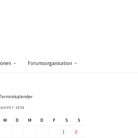
ionen
Forumsorganisation
Terminkalender
AUGUST 2026
M
D
M
D
F
S
S
1
2