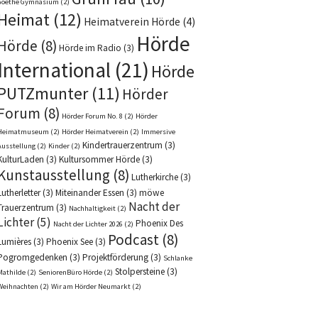
Goethe Gymnasium
(2)
Heimat
(12)
Heimatverein Hörde
(4)
Hörde
Hörde
(8)
Hörde im Radio
(3)
International
(21)
Hörde
PUTZmunter
(11)
Hörder
Forum
(8)
Hörder Forum No. 8
(2)
Hörder
Heimatmuseum
(2)
Hörder Heimatverein
(2)
Immersive
Kindertrauerzentrum
(3)
Ausstellung
(2)
Kinder
(2)
KulturLaden
(3)
Kultursommer Hörde
(3)
Kunstausstellung
(8)
Lutherkirche
(3)
Lutherletter
(3)
Miteinander Essen
(3)
möwe
Nacht der
Trauerzentrum
(3)
Nachhaltigkeit
(2)
Lichter
(5)
Phoenix Des
Nacht der Lichter 2026
(2)
Podcast
(8)
Lumières
(3)
Phoenix See
(3)
Pogromgedenken
(3)
Projektförderung
(3)
Schlanke
Stolpersteine
(3)
Mathilde
(2)
SeniorenBüro Hörde
(2)
Weihnachten
(2)
Wir am Hörder Neumarkt
(2)