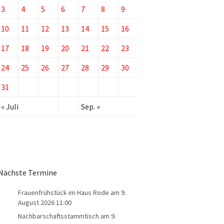
3
4
5
6
7
8
9
10
11
12
13
14
15
16
17
18
19
20
21
22
23
24
25
26
27
28
29
30
31
« Juli
Sep. »
Nächste Termine
Frauenfrühstück im Haus Rode
am 9.
August 2026 11:00
Nachbarschaftsstammtisch
am 9.