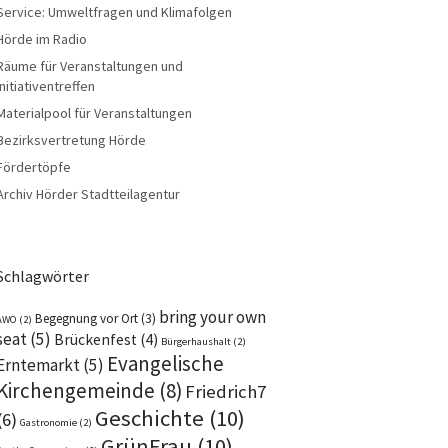
Service: Umweltfragen und Klimafolgen
Hörde im Radio
Räume für Veranstaltungen und
Initiativentreffen
Materialpool für Veranstaltungen
Bezirksvertretung Hörde
Fördertöpfe
Archiv Hörder Stadtteilagentur
Schlagwörter
bring your own
Begegnung vor Ort
(3)
AWO
(2)
seat
(5)
Brückenfest
(4)
Bürgerhaushalt
(2)
Evangelische
Erntemarkt
(5)
Kirchengemeinde
(8)
Friedrich7
Geschichte
(10)
(6)
Gastronomie
(2)
GrünFrau
(10)