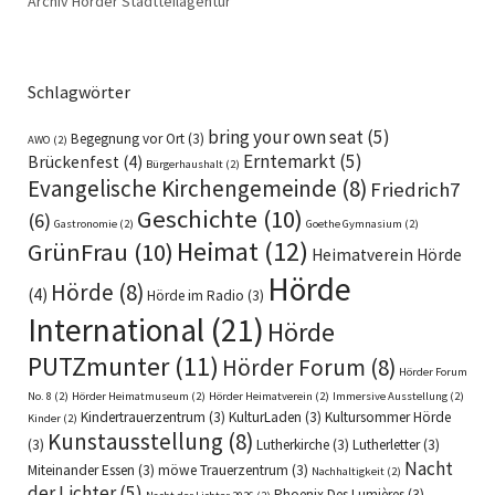
Archiv Hörder Stadtteilagentur
Schlagwörter
bring your own seat
(5)
Begegnung vor Ort
(3)
AWO
(2)
Erntemarkt
(5)
Brückenfest
(4)
Bürgerhaushalt
(2)
Evangelische Kirchengemeinde
(8)
Friedrich7
Geschichte
(10)
(6)
Gastronomie
(2)
Goethe Gymnasium
(2)
Heimat
(12)
GrünFrau
(10)
Heimatverein Hörde
Hörde
Hörde
(8)
(4)
Hörde im Radio
(3)
International
(21)
Hörde
PUTZmunter
(11)
Hörder Forum
(8)
Hörder Forum
No. 8
(2)
Hörder Heimatmuseum
(2)
Hörder Heimatverein
(2)
Immersive Ausstellung
(2)
Kindertrauerzentrum
(3)
KulturLaden
(3)
Kultursommer Hörde
Kinder
(2)
Kunstausstellung
(8)
(3)
Lutherkirche
(3)
Lutherletter
(3)
Nacht
Miteinander Essen
(3)
möwe Trauerzentrum
(3)
Nachhaltigkeit
(2)
der Lichter
(5)
Phoenix Des Lumières
(3)