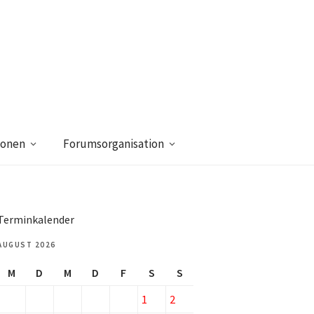
ionen
Forumsorganisation
Terminkalender
AUGUST 2026
M
D
M
D
F
S
S
1
2