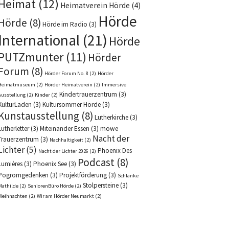
Heimat
(12)
Heimatverein Hörde
(4)
Hörde
Hörde
(8)
Hörde im Radio
(3)
International
(21)
Hörde
PUTZmunter
(11)
Hörder
Forum
(8)
Hörder Forum No. 8
(2)
Hörder
Heimatmuseum
(2)
Hörder Heimatverein
(2)
Immersive
Kindertrauerzentrum
(3)
Ausstellung
(2)
Kinder
(2)
KulturLaden
(3)
Kultursommer Hörde
(3)
Kunstausstellung
(8)
Lutherkirche
(3)
Lutherletter
(3)
Miteinander Essen
(3)
möwe
Nacht der
Trauerzentrum
(3)
Nachhaltigkeit
(2)
Lichter
(5)
Phoenix Des
Nacht der Lichter 2026
(2)
Podcast
(8)
Lumières
(3)
Phoenix See
(3)
Pogromgedenken
(3)
Projektförderung
(3)
Schlanke
Stolpersteine
(3)
Mathilde
(2)
SeniorenBüro Hörde
(2)
Weihnachten
(2)
Wir am Hörder Neumarkt
(2)