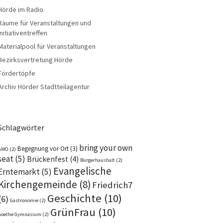
Hörde im Radio
Räume für Veranstaltungen und
Initiativentreffen
Materialpool für Veranstaltungen
Bezirksvertretung Hörde
Fördertöpfe
Archiv Hörder Stadtteilagentur
Schlagwörter
bring your own
Begegnung vor Ort
(3)
AWO
(2)
seat
(5)
Brückenfest
(4)
Bürgerhaushalt
(2)
Evangelische
Erntemarkt
(5)
Kirchengemeinde
(8)
Friedrich7
Geschichte
(10)
(6)
Gastronomie
(2)
GrünFrau
(10)
Goethe Gymnasium
(2)