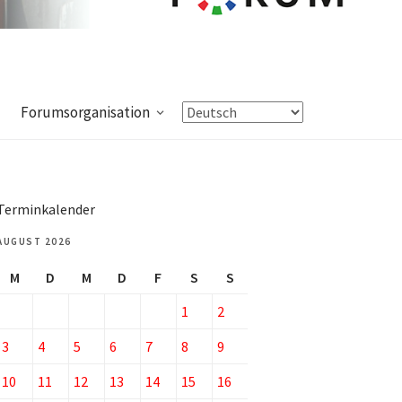
Forumsorganisation
Terminkalender
AUGUST 2026
M
D
M
D
F
S
S
1
2
3
4
5
6
7
8
9
10
11
12
13
14
15
16