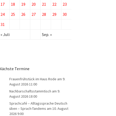
17
18
19
20
21
22
23
24
25
26
27
28
29
30
31
« Juli
Sep. »
Nächste Termine
Frauenfrühstück im Haus Rode
am 9.
August 2026 11:00
Nachbarschaftsstammtisch
am 9.
August 2026 18:00
Sprachcafé – Alltagssprache Deutsch
üben – Sprach-Tandems
am 10. August
2026 9:00