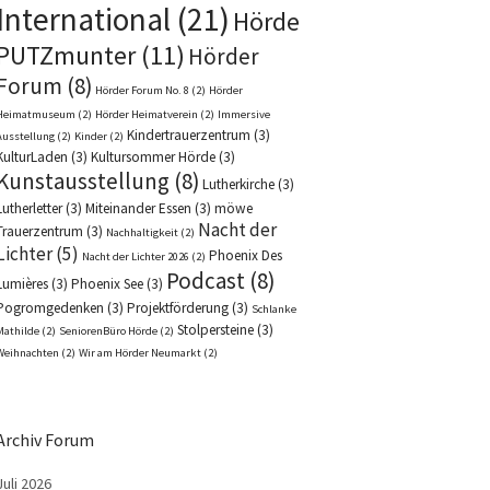
International
(21)
Hörde
PUTZmunter
(11)
Hörder
Forum
(8)
Hörder Forum No. 8
(2)
Hörder
Heimatmuseum
(2)
Hörder Heimatverein
(2)
Immersive
Kindertrauerzentrum
(3)
Ausstellung
(2)
Kinder
(2)
KulturLaden
(3)
Kultursommer Hörde
(3)
Kunstausstellung
(8)
Lutherkirche
(3)
Lutherletter
(3)
Miteinander Essen
(3)
möwe
Nacht der
Trauerzentrum
(3)
Nachhaltigkeit
(2)
Lichter
(5)
Phoenix Des
Nacht der Lichter 2026
(2)
Podcast
(8)
Lumières
(3)
Phoenix See
(3)
Pogromgedenken
(3)
Projektförderung
(3)
Schlanke
Stolpersteine
(3)
Mathilde
(2)
SeniorenBüro Hörde
(2)
Weihnachten
(2)
Wir am Hörder Neumarkt
(2)
Archiv Forum
Juli 2026