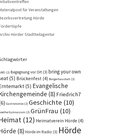
Initiativentreffen
Materialpool für Veranstaltungen
Bezirksvertretung Hörde
Fördertöpfe
Archiv Hörder Stadtteilagentur
Schlagwörter
bring your own
Begegnung vor Ort
(3)
AWO
(2)
seat
(5)
Brückenfest
(4)
Bürgerhaushalt
(2)
Evangelische
Erntemarkt
(5)
Kirchengemeinde
(8)
Friedrich7
Geschichte
(10)
(6)
Gastronomie
(2)
GrünFrau
(10)
Goethe Gymnasium
(2)
Heimat
(12)
Heimatverein Hörde
(4)
Hörde
Hörde
(8)
Hörde im Radio
(3)