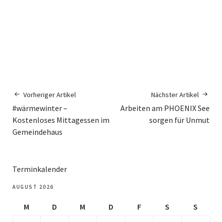
Vorheriger Artikel
Nächster Artikel
#wärmewinter –
Arbeiten am PHOENIX See
Kostenloses Mittagessen im
sorgen für Unmut
Gemeindehaus
Terminkalender
AUGUST 2026
M
D
M
D
F
S
S