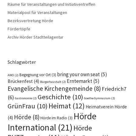
Räume für Veranstaltungen und Initiativentreffen
Materialpool für Veranstaltungen
Bezirksvertretung Hörde
Fördertöpfe
Archiv Hörder Stadtteilagentur
Schlagwörter
bring your own seat
(5)
Begegnung vor Ort
(3)
AWO
(2)
Erntemarkt
(5)
Brückenfest
(4)
Bürgerhaushalt
(2)
Evangelische Kirchengemeinde
(8)
Friedrich7
Geschichte
(10)
(6)
Gastronomie
(2)
Goethe Gymnasium
(2)
Heimat
(12)
GrünFrau
(10)
Heimatverein Hörde
Hörde
Hörde
(8)
(4)
Hörde im Radio
(3)
International
(21)
Hörde