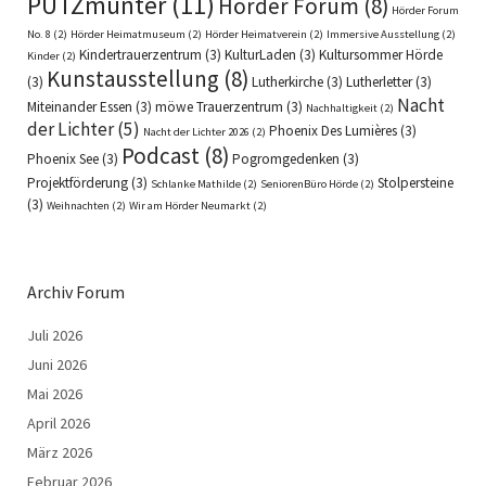
PUTZmunter
(11)
Hörder Forum
(8)
Hörder Forum
No. 8
(2)
Hörder Heimatmuseum
(2)
Hörder Heimatverein
(2)
Immersive Ausstellung
(2)
Kindertrauerzentrum
(3)
KulturLaden
(3)
Kultursommer Hörde
Kinder
(2)
Kunstausstellung
(8)
(3)
Lutherkirche
(3)
Lutherletter
(3)
Nacht
Miteinander Essen
(3)
möwe Trauerzentrum
(3)
Nachhaltigkeit
(2)
der Lichter
(5)
Phoenix Des Lumières
(3)
Nacht der Lichter 2026
(2)
Podcast
(8)
Phoenix See
(3)
Pogromgedenken
(3)
Projektförderung
(3)
Stolpersteine
Schlanke Mathilde
(2)
SeniorenBüro Hörde
(2)
(3)
Weihnachten
(2)
Wir am Hörder Neumarkt
(2)
Archiv Forum
Juli 2026
Juni 2026
Mai 2026
April 2026
März 2026
Februar 2026