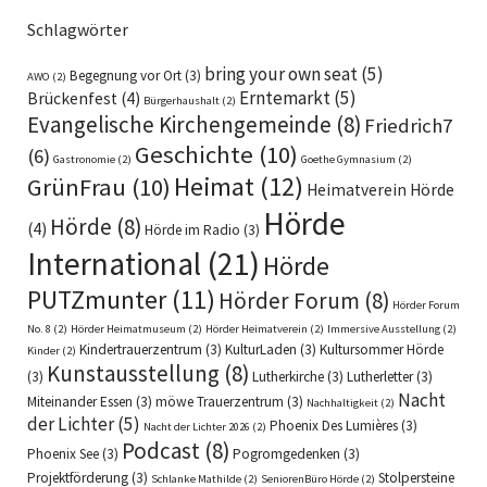
Schlagwörter
bring your own seat
(5)
Begegnung vor Ort
(3)
AWO
(2)
Erntemarkt
(5)
Brückenfest
(4)
Bürgerhaushalt
(2)
Evangelische Kirchengemeinde
(8)
Friedrich7
Geschichte
(10)
(6)
Gastronomie
(2)
Goethe Gymnasium
(2)
Heimat
(12)
GrünFrau
(10)
Heimatverein Hörde
Hörde
Hörde
(8)
(4)
Hörde im Radio
(3)
International
(21)
Hörde
PUTZmunter
(11)
Hörder Forum
(8)
Hörder Forum
No. 8
(2)
Hörder Heimatmuseum
(2)
Hörder Heimatverein
(2)
Immersive Ausstellung
(2)
Kindertrauerzentrum
(3)
KulturLaden
(3)
Kultursommer Hörde
Kinder
(2)
Kunstausstellung
(8)
(3)
Lutherkirche
(3)
Lutherletter
(3)
Nacht
Miteinander Essen
(3)
möwe Trauerzentrum
(3)
Nachhaltigkeit
(2)
der Lichter
(5)
Phoenix Des Lumières
(3)
Nacht der Lichter 2026
(2)
Podcast
(8)
Phoenix See
(3)
Pogromgedenken
(3)
Projektförderung
(3)
Stolpersteine
Schlanke Mathilde
(2)
SeniorenBüro Hörde
(2)