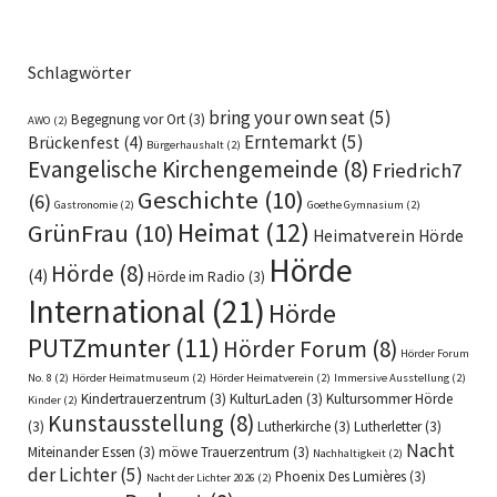
Schlagwörter
bring your own seat
(5)
Begegnung vor Ort
(3)
AWO
(2)
Erntemarkt
(5)
Brückenfest
(4)
Bürgerhaushalt
(2)
Evangelische Kirchengemeinde
(8)
Friedrich7
Geschichte
(10)
(6)
Gastronomie
(2)
Goethe Gymnasium
(2)
Heimat
(12)
GrünFrau
(10)
Heimatverein Hörde
Hörde
Hörde
(8)
(4)
Hörde im Radio
(3)
International
(21)
Hörde
PUTZmunter
(11)
Hörder Forum
(8)
Hörder Forum
No. 8
(2)
Hörder Heimatmuseum
(2)
Hörder Heimatverein
(2)
Immersive Ausstellung
(2)
Kindertrauerzentrum
(3)
KulturLaden
(3)
Kultursommer Hörde
Kinder
(2)
Kunstausstellung
(8)
(3)
Lutherkirche
(3)
Lutherletter
(3)
Nacht
Miteinander Essen
(3)
möwe Trauerzentrum
(3)
Nachhaltigkeit
(2)
der Lichter
(5)
Phoenix Des Lumières
(3)
Nacht der Lichter 2026
(2)