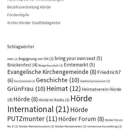
Bezirksvertretung Hörde
Fördertöpfe
Archiv Hörder Stadtteilagentur
Schlagwörter
bring your own seat
(5)
Begegnung vor Ort
(3)
AWO
(2)
Erntemarkt
(5)
Brückenfest
(4)
Bürgerhaushalt
(2)
Evangelische Kirchengemeinde
(8)
Friedrich7
Geschichte
(10)
(6)
Gastronomie
(2)
Goethe Gymnasium
(2)
Heimat
(12)
GrünFrau
(10)
Heimatverein Hörde
Hörde
Hörde
(8)
(4)
Hörde im Radio
(3)
International
(21)
Hörde
PUTZmunter
(11)
Hörder Forum
(8)
Hörder Forum
No. 8
(2)
Hörder Heimatmuseum
(2)
Hörder Heimatverein
(2)
Immersive Ausstellung
(2)