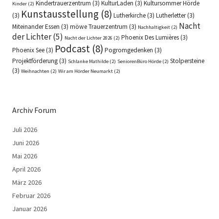
Kindertrauerzentrum
(3)
KulturLaden
(3)
Kultursommer Hörde
Kinder
(2)
Kunstausstellung
(8)
(3)
Lutherkirche
(3)
Lutherletter
(3)
Nacht
Miteinander Essen
(3)
möwe Trauerzentrum
(3)
Nachhaltigkeit
(2)
der Lichter
(5)
Phoenix Des Lumières
(3)
Nacht der Lichter 2026
(2)
Podcast
(8)
Phoenix See
(3)
Pogromgedenken
(3)
Projektförderung
(3)
Stolpersteine
Schlanke Mathilde
(2)
SeniorenBüro Hörde
(2)
(3)
Weihnachten
(2)
Wir am Hörder Neumarkt
(2)
Archiv Forum
Juli 2026
Juni 2026
Mai 2026
April 2026
März 2026
Februar 2026
Januar 2026