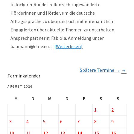
In lockerer Runde treffen sich zugewanderte
Hörderinnen und Hörder, um die deutsche
Alltagssprache zu üben und sich mit ehrenamtlich
Engagierten über aktuelle Themen zu unterhalten.
Ansprechpartnerin: Fabiola. Anmeldung unter
baumann@ch-e.eu…
Weiterlesen
Spätere Termine
→
Terminkalender
AUGUST 2026
M
D
M
D
F
S
S
1
2
3
4
5
6
7
8
9
10
11
12
13
14
15
16