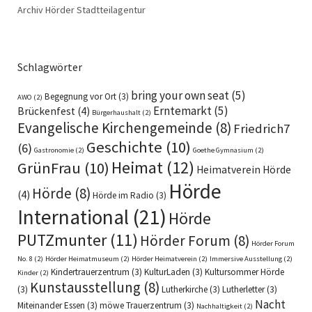
Archiv Hörder Stadtteilagentur
Schlagwörter
bring your own seat
(5)
Begegnung vor Ort
(3)
AWO
(2)
Erntemarkt
(5)
Brückenfest
(4)
Bürgerhaushalt
(2)
Evangelische Kirchengemeinde
(8)
Friedrich7
Geschichte
(10)
(6)
Gastronomie
(2)
Goethe Gymnasium
(2)
Heimat
(12)
GrünFrau
(10)
Heimatverein Hörde
Hörde
Hörde
(8)
(4)
Hörde im Radio
(3)
International
(21)
Hörde
PUTZmunter
(11)
Hörder Forum
(8)
Hörder Forum
No. 8
(2)
Hörder Heimatmuseum
(2)
Hörder Heimatverein
(2)
Immersive Ausstellung
(2)
Kindertrauerzentrum
(3)
KulturLaden
(3)
Kultursommer Hörde
Kinder
(2)
Kunstausstellung
(8)
(3)
Lutherkirche
(3)
Lutherletter
(3)
Nacht
Miteinander Essen
(3)
möwe Trauerzentrum
(3)
Nachhaltigkeit
(2)