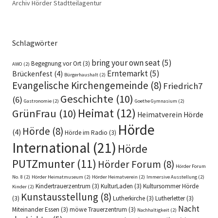
Archiv Hörder Stadtteilagentur
Schlagwörter
bring your own seat
(5)
Begegnung vor Ort
(3)
AWO
(2)
Erntemarkt
(5)
Brückenfest
(4)
Bürgerhaushalt
(2)
Evangelische Kirchengemeinde
(8)
Friedrich7
Geschichte
(10)
(6)
Gastronomie
(2)
Goethe Gymnasium
(2)
Heimat
(12)
GrünFrau
(10)
Heimatverein Hörde
Hörde
Hörde
(8)
(4)
Hörde im Radio
(3)
International
(21)
Hörde
PUTZmunter
(11)
Hörder Forum
(8)
Hörder Forum
No. 8
(2)
Hörder Heimatmuseum
(2)
Hörder Heimatverein
(2)
Immersive Ausstellung
(2)
Kindertrauerzentrum
(3)
KulturLaden
(3)
Kultursommer Hörde
Kinder
(2)
Kunstausstellung
(8)
(3)
Lutherkirche
(3)
Lutherletter
(3)
Nacht
Miteinander Essen
(3)
möwe Trauerzentrum
(3)
Nachhaltigkeit
(2)