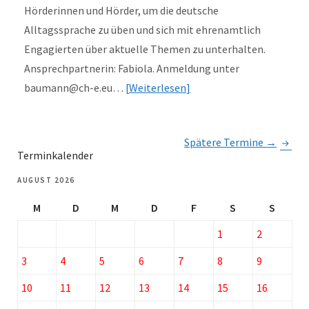
Hörderinnen und Hörder, um die deutsche
Alltagssprache zu üben und sich mit ehrenamtlich
Engagierten über aktuelle Themen zu unterhalten.
Ansprechpartnerin: Fabiola. Anmeldung unter
baumann@ch-e.eu…
Weiterlesen
Spätere Termine
→
Terminkalender
AUGUST 2026
M
D
M
D
F
S
S
1
2
3
4
5
6
7
8
9
10
11
12
13
14
15
16