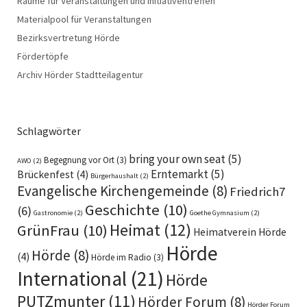
Räume für Veranstaltungen und Initiativentreffen
Materialpool für Veranstaltungen
Bezirksvertretung Hörde
Fördertöpfe
Archiv Hörder Stadtteilagentur
Schlagwörter
bring your own seat
(5)
Begegnung vor Ort
(3)
AWO
(2)
Erntemarkt
(5)
Brückenfest
(4)
Bürgerhaushalt
(2)
Evangelische Kirchengemeinde
(8)
Friedrich7
Geschichte
(10)
(6)
Gastronomie
(2)
Goethe Gymnasium
(2)
Heimat
(12)
GrünFrau
(10)
Heimatverein Hörde
Hörde
Hörde
(8)
(4)
Hörde im Radio
(3)
International
(21)
Hörde
PUTZmunter
(11)
Hörder Forum
(8)
Hörder Forum