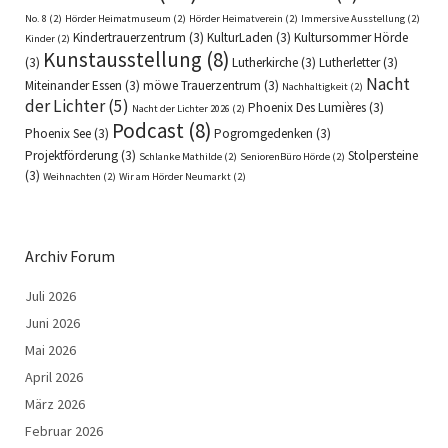
No. 8
(2)
Hörder Heimatmuseum
(2)
Hörder Heimatverein
(2)
Immersive Ausstellung
(2)
Kindertrauerzentrum
(3)
KulturLaden
(3)
Kultursommer Hörde
Kinder
(2)
Kunstausstellung
(8)
(3)
Lutherkirche
(3)
Lutherletter
(3)
Nacht
Miteinander Essen
(3)
möwe Trauerzentrum
(3)
Nachhaltigkeit
(2)
der Lichter
(5)
Phoenix Des Lumières
(3)
Nacht der Lichter 2026
(2)
Podcast
(8)
Phoenix See
(3)
Pogromgedenken
(3)
Projektförderung
(3)
Stolpersteine
Schlanke Mathilde
(2)
SeniorenBüro Hörde
(2)
(3)
Weihnachten
(2)
Wir am Hörder Neumarkt
(2)
Archiv Forum
Juli 2026
Juni 2026
Mai 2026
April 2026
März 2026
Februar 2026