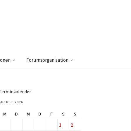
ionen
Forumsorganisation
Terminkalender
AUGUST 2026
M
D
M
D
F
S
S
1
2