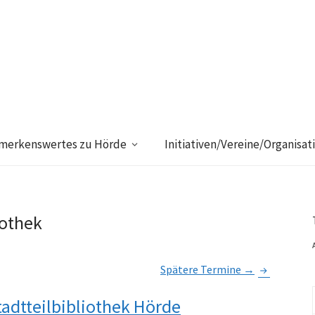
merkenswertes zu Hörde
Initiativen/Vereine/Organisat
iothek
Spätere Termine
→
adtteilbibliothek Hörde