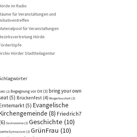
Hörde im Radio
Räume für Veranstaltungen und
Initiativentreffen
Materialpool für Veranstaltungen
Bezirksvertretung Hörde
Fördertöpfe
Archiv Hörder Stadtteilagentur
Schlagwörter
bring your own
Begegnung vor Ort
(3)
AWO
(2)
seat
(5)
Brückenfest
(4)
Bürgerhaushalt
(2)
Evangelische
Erntemarkt
(5)
Kirchengemeinde
(8)
Friedrich7
Geschichte
(10)
(6)
Gastronomie
(2)
GrünFrau
(10)
Goethe Gymnasium
(2)