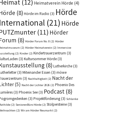
Heimat
(12)
Heimatverein Hörde
(4)
Hörde
Hörde
(8)
Hörde im Radio
(3)
International
(21)
Hörde
PUTZmunter
(11)
Hörder
Forum
(8)
Hörder Forum No. 8
(2)
Hörder
Heimatmuseum
(2)
Hörder Heimatverein
(2)
Immersive
Kindertrauerzentrum
(3)
Ausstellung
(2)
Kinder
(2)
KulturLaden
(3)
Kultursommer Hörde
(3)
Kunstausstellung
(8)
Lutherkirche
(3)
Lutherletter
(3)
Miteinander Essen
(3)
möwe
Nacht der
Trauerzentrum
(3)
Nachhaltigkeit
(2)
Lichter
(5)
Phoenix Des
Nacht der Lichter 2026
(2)
Podcast
(8)
Lumières
(3)
Phoenix See
(3)
Pogromgedenken
(3)
Projektförderung
(3)
Schlanke
Stolpersteine
(3)
Mathilde
(2)
SeniorenBüro Hörde
(2)
Weihnachten
(2)
Wir am Hörder Neumarkt
(2)