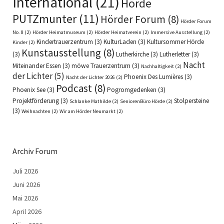
International
(21)
Hörde
PUTZmunter
(11)
Hörder Forum
(8)
Hörder Forum
No. 8
(2)
Hörder Heimatmuseum
(2)
Hörder Heimatverein
(2)
Immersive Ausstellung
(2)
Kindertrauerzentrum
(3)
KulturLaden
(3)
Kultursommer Hörde
Kinder
(2)
Kunstausstellung
(8)
(3)
Lutherkirche
(3)
Lutherletter
(3)
Nacht
Miteinander Essen
(3)
möwe Trauerzentrum
(3)
Nachhaltigkeit
(2)
der Lichter
(5)
Phoenix Des Lumières
(3)
Nacht der Lichter 2026
(2)
Podcast
(8)
Phoenix See
(3)
Pogromgedenken
(3)
Projektförderung
(3)
Stolpersteine
Schlanke Mathilde
(2)
SeniorenBüro Hörde
(2)
(3)
Weihnachten
(2)
Wir am Hörder Neumarkt
(2)
Archiv Forum
Juli 2026
Juni 2026
Mai 2026
April 2026