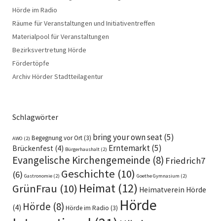
Hörde im Radio
Räume für Veranstaltungen und Initiativentreffen
Materialpool für Veranstaltungen
Bezirksvertretung Hörde
Fördertöpfe
Archiv Hörder Stadtteilagentur
Schlagwörter
bring your own seat
(5)
Begegnung vor Ort
(3)
AWO
(2)
Erntemarkt
(5)
Brückenfest
(4)
Bürgerhaushalt
(2)
Evangelische Kirchengemeinde
(8)
Friedrich7
Geschichte
(10)
(6)
Gastronomie
(2)
Goethe Gymnasium
(2)
Heimat
(12)
GrünFrau
(10)
Heimatverein Hörde
Hörde
Hörde
(8)
(4)
Hörde im Radio
(3)