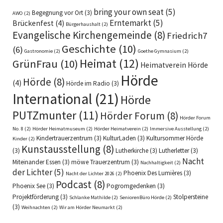
bring your own seat
(5)
Begegnung vor Ort
(3)
AWO
(2)
Erntemarkt
(5)
Brückenfest
(4)
Bürgerhaushalt
(2)
Evangelische Kirchengemeinde
(8)
Friedrich7
Geschichte
(10)
(6)
Gastronomie
(2)
Goethe Gymnasium
(2)
Heimat
(12)
GrünFrau
(10)
Heimatverein Hörde
Hörde
Hörde
(8)
(4)
Hörde im Radio
(3)
International
(21)
Hörde
PUTZmunter
(11)
Hörder Forum
(8)
Hörder Forum
No. 8
(2)
Hörder Heimatmuseum
(2)
Hörder Heimatverein
(2)
Immersive Ausstellung
(2)
Kindertrauerzentrum
(3)
KulturLaden
(3)
Kultursommer Hörde
Kinder
(2)
Kunstausstellung
(8)
(3)
Lutherkirche
(3)
Lutherletter
(3)
Nacht
Miteinander Essen
(3)
möwe Trauerzentrum
(3)
Nachhaltigkeit
(2)
der Lichter
(5)
Phoenix Des Lumières
(3)
Nacht der Lichter 2026
(2)
Podcast
(8)
Phoenix See
(3)
Pogromgedenken
(3)
Projektförderung
(3)
Stolpersteine
Schlanke Mathilde
(2)
SeniorenBüro Hörde
(2)
(3)
Weihnachten
(2)
Wir am Hörder Neumarkt
(2)