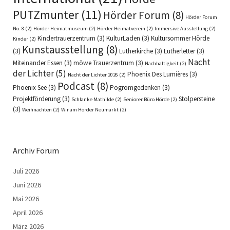
PUTZmunter
(11)
Hörder Forum
(8)
Hörder Forum
No. 8
(2)
Hörder Heimatmuseum
(2)
Hörder Heimatverein
(2)
Immersive Ausstellung
(2)
Kindertrauerzentrum
(3)
KulturLaden
(3)
Kultursommer Hörde
Kinder
(2)
Kunstausstellung
(8)
(3)
Lutherkirche
(3)
Lutherletter
(3)
Nacht
Miteinander Essen
(3)
möwe Trauerzentrum
(3)
Nachhaltigkeit
(2)
der Lichter
(5)
Phoenix Des Lumières
(3)
Nacht der Lichter 2026
(2)
Podcast
(8)
Phoenix See
(3)
Pogromgedenken
(3)
Projektförderung
(3)
Stolpersteine
Schlanke Mathilde
(2)
SeniorenBüro Hörde
(2)
(3)
Weihnachten
(2)
Wir am Hörder Neumarkt
(2)
Archiv Forum
Juli 2026
Juni 2026
Mai 2026
April 2026
März 2026