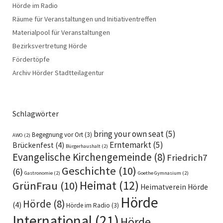
Hörde im Radio
Räume für Veranstaltungen und Initiativentreffen
Materialpool für Veranstaltungen
Bezirksvertretung Hörde
Fördertöpfe
Archiv Hörder Stadtteilagentur
Schlagwörter
bring your own seat
(5)
Begegnung vor Ort
(3)
AWO
(2)
Erntemarkt
(5)
Brückenfest
(4)
Bürgerhaushalt
(2)
Evangelische Kirchengemeinde
(8)
Friedrich7
Geschichte
(10)
(6)
Gastronomie
(2)
Goethe Gymnasium
(2)
Heimat
(12)
GrünFrau
(10)
Heimatverein Hörde
Hörde
Hörde
(8)
(4)
Hörde im Radio
(3)
International
(21)
Hörde