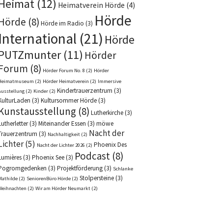
Heimat
(12)
Heimatverein Hörde
(4)
Hörde
Hörde
(8)
Hörde im Radio
(3)
International
(21)
Hörde
PUTZmunter
(11)
Hörder
Forum
(8)
Hörder Forum No. 8
(2)
Hörder
Heimatmuseum
(2)
Hörder Heimatverein
(2)
Immersive
Kindertrauerzentrum
(3)
Ausstellung
(2)
Kinder
(2)
KulturLaden
(3)
Kultursommer Hörde
(3)
Kunstausstellung
(8)
Lutherkirche
(3)
Lutherletter
(3)
Miteinander Essen
(3)
möwe
Nacht der
Trauerzentrum
(3)
Nachhaltigkeit
(2)
Lichter
(5)
Phoenix Des
Nacht der Lichter 2026
(2)
Podcast
(8)
Lumières
(3)
Phoenix See
(3)
Pogromgedenken
(3)
Projektförderung
(3)
Schlanke
Stolpersteine
(3)
Mathilde
(2)
SeniorenBüro Hörde
(2)
Weihnachten
(2)
Wir am Hörder Neumarkt
(2)