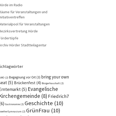
Hörde im Radio
Räume für Veranstaltungen und
Initiativentreffen
Materialpool für Veranstaltungen
Bezirksvertretung Hörde
Fördertöpfe
Archiv Hörder Stadtteilagentur
Schlagwörter
bring your own
Begegnung vor Ort
(3)
AWO
(2)
seat
(5)
Brückenfest
(4)
Bürgerhaushalt
(2)
Evangelische
Erntemarkt
(5)
Kirchengemeinde
(8)
Friedrich7
Geschichte
(10)
(6)
Gastronomie
(2)
GrünFrau
(10)
Goethe Gymnasium
(2)