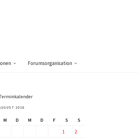
ionen
Forumsorganisation
Terminkalender
AUGUST 2026
M
D
M
D
F
S
S
1
2