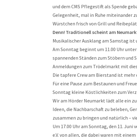
und dem CMS Pflegestift als Spende geb
Gelegenheit, mal in Ruhe miteinander z
Würstchen frisch von Grill und Reibeplät
Denn! Traditionell scheint am Neumark
Musikalischer Ausklang am Samstag ist 
Am Sonntag beginnt um 11.00 Uhr unter
spannenden Ständen zum Stöbern und S
Anmeldungen zum Trödelmarkt mit di
Die tapfere Crew am Bierstand ist mehr 
Für eine Pause zum Bestaunen und Freue
Sonntag kleine Köstlichkeiten zum Verz
Wir am Hörder Neumarkt lädt alle ein 
Ideen, die Nachbarschaft zu beleben, G
zusammen zu bringen und natürlich – vi
Um 17.00 Uhr am Sonntag, den 11. Juni 
e.V. von allen, die dabei waren mit eine