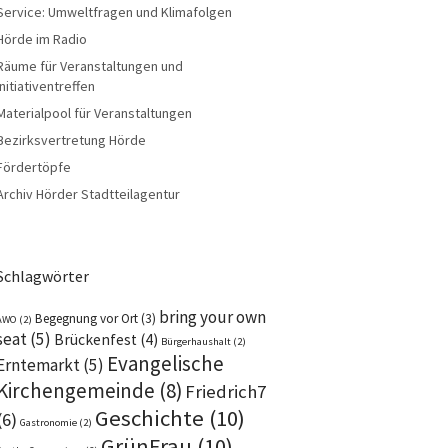
Service: Umweltfragen und Klimafolgen
Hörde im Radio
Räume für Veranstaltungen und
Initiativentreffen
Materialpool für Veranstaltungen
Bezirksvertretung Hörde
Fördertöpfe
Archiv Hörder Stadtteilagentur
Schlagwörter
bring your own
Begegnung vor Ort
(3)
AWO
(2)
seat
(5)
Brückenfest
(4)
Bürgerhaushalt
(2)
Evangelische
Erntemarkt
(5)
Kirchengemeinde
(8)
Friedrich7
Geschichte
(10)
(6)
Gastronomie
(2)
GrünFrau
(10)