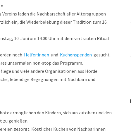
en.
s Vereins laden die Nachbarschaft aller Altersgruppen
rzlich ein, die Wiederbelebung dieser Tradition zum 16.
tag, 10. Juni um 14.00 Uhr mit dem vertrauten Ritual
werden noch
Helfer:innen
und
Kuchenspenden
gesucht.
Genres untermalen non-stop das Programm.
flege und viele andere Organisationen aus Hörde
rzliche, lebendige Begegnungen mit Nachbarn und
ebote ermöglichen den Kindern, sich auszutoben und den
t zu genießen.
eckereien gesorgt. Köstlicher Kuchen von Nachbarinnen