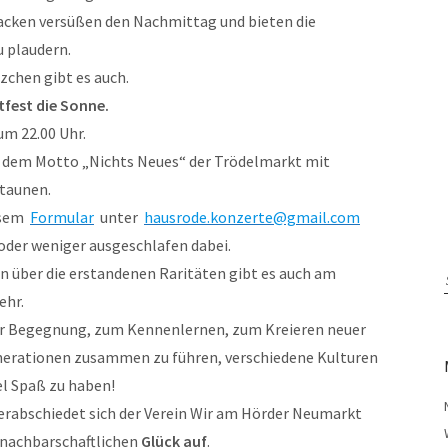
acken versüßen den Nachmittag und bieten die
u plaudern.
zchen gibt es auch.
tfest die Sonne.
um 22.00 Uhr.
 dem Motto „Nichts Neues“ der Trödelmarkt mit
taunen.
esem
Formular
unter
hausrode.konzerte@gmail.com
oder weniger ausgeschlafen dabei.
n über die erstandenen Raritäten gibt es auch am
ehr.
zur Begegnung, zum Kennenlernen, zum Kreieren neuer
enerationen zusammen zu führen, verschiedene Kulturen
el Spaß zu haben!
verabschiedet sich der Verein Wir am Hörder Neumarkt
m nachbarschaftlichen
Glück auf
.