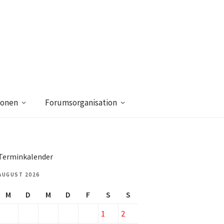
ionen
Forumsorganisation
Terminkalender
AUGUST 2026
M
D
M
D
F
S
S
1
2