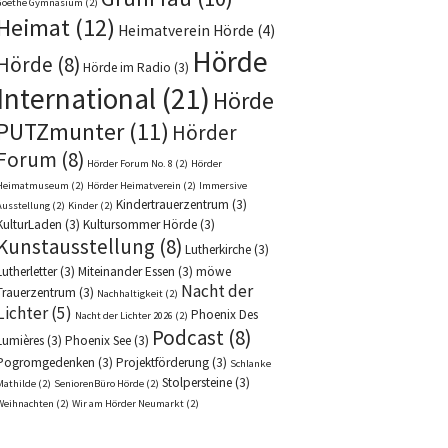
Goethe Gymnasium
(2)
Heimat
(12)
Heimatverein Hörde
(4)
Hörde
Hörde
(8)
Hörde im Radio
(3)
International
(21)
Hörde
PUTZmunter
(11)
Hörder
Forum
(8)
Hörder Forum No. 8
(2)
Hörder
Heimatmuseum
(2)
Hörder Heimatverein
(2)
Immersive
Kindertrauerzentrum
(3)
Ausstellung
(2)
Kinder
(2)
KulturLaden
(3)
Kultursommer Hörde
(3)
Kunstausstellung
(8)
Lutherkirche
(3)
Lutherletter
(3)
Miteinander Essen
(3)
möwe
Nacht der
Trauerzentrum
(3)
Nachhaltigkeit
(2)
Lichter
(5)
Phoenix Des
Nacht der Lichter 2026
(2)
Podcast
(8)
Lumières
(3)
Phoenix See
(3)
Pogromgedenken
(3)
Projektförderung
(3)
Schlanke
Stolpersteine
(3)
Mathilde
(2)
SeniorenBüro Hörde
(2)
Weihnachten
(2)
Wir am Hörder Neumarkt
(2)