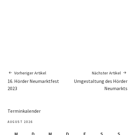
Vorheriger Artikel
Nächster Artikel
16. Hörder Neumarktfest
Umgestaltung des Hörder
2023
Neumarkts
Terminkalender
AUGUST 2026
M
D
M
D
F
S
S