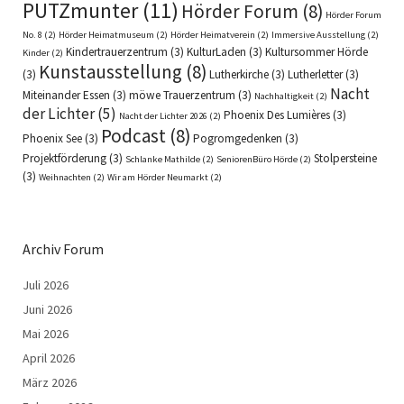
PUTZmunter
(11)
Hörder Forum
(8)
Hörder Forum
No. 8
(2)
Hörder Heimatmuseum
(2)
Hörder Heimatverein
(2)
Immersive Ausstellung
(2)
Kindertrauerzentrum
(3)
KulturLaden
(3)
Kultursommer Hörde
Kinder
(2)
Kunstausstellung
(8)
(3)
Lutherkirche
(3)
Lutherletter
(3)
Nacht
Miteinander Essen
(3)
möwe Trauerzentrum
(3)
Nachhaltigkeit
(2)
der Lichter
(5)
Phoenix Des Lumières
(3)
Nacht der Lichter 2026
(2)
Podcast
(8)
Phoenix See
(3)
Pogromgedenken
(3)
Projektförderung
(3)
Stolpersteine
Schlanke Mathilde
(2)
SeniorenBüro Hörde
(2)
(3)
Weihnachten
(2)
Wir am Hörder Neumarkt
(2)
Archiv Forum
Juli 2026
Juni 2026
Mai 2026
April 2026
März 2026