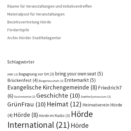
Räume für Veranstaltungen und Initiativentreffen
Materialpool für Veranstaltungen
Bezirksvertretung Hörde
Fördertöpfe
Archiv Hörder Stadtteilagentur
Schlagwörter
bring your own seat
(5)
Begegnung vor Ort
(3)
AWO
(2)
Erntemarkt
(5)
Brückenfest
(4)
Bürgerhaushalt
(2)
Evangelische Kirchengemeinde
(8)
Friedrich7
Geschichte
(10)
(6)
Gastronomie
(2)
Goethe Gymnasium
(2)
Heimat
(12)
GrünFrau
(10)
Heimatverein Hörde
Hörde
Hörde
(8)
(4)
Hörde im Radio
(3)
International
(21)
Hörde