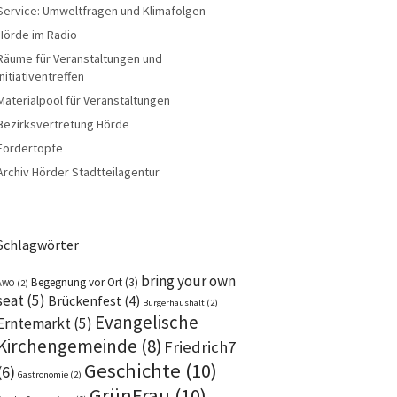
Service: Umweltfragen und Klimafolgen
Hörde im Radio
Räume für Veranstaltungen und
Initiativentreffen
Materialpool für Veranstaltungen
Bezirksvertretung Hörde
Fördertöpfe
Archiv Hörder Stadtteilagentur
Schlagwörter
bring your own
Begegnung vor Ort
(3)
AWO
(2)
seat
(5)
Brückenfest
(4)
Bürgerhaushalt
(2)
Evangelische
Erntemarkt
(5)
Kirchengemeinde
(8)
Friedrich7
Geschichte
(10)
(6)
Gastronomie
(2)
GrünFrau
(10)