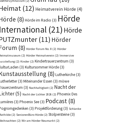
Goethe Gymnasium
(2)
Heimat
(12)
Heimatverein Hörde
(4)
Hörde
Hörde
(8)
Hörde im Radio
(3)
International
(21)
Hörde
PUTZmunter
(11)
Hörder
Forum
(8)
Hörder Forum No. 8
(2)
Hörder
Heimatmuseum
(2)
Hörder Heimatverein
(2)
Immersive
Kindertrauerzentrum
(3)
Ausstellung
(2)
Kinder
(2)
KulturLaden
(3)
Kultursommer Hörde
(3)
Kunstausstellung
(8)
Lutherkirche
(3)
Lutherletter
(3)
Miteinander Essen
(3)
möwe
Nacht der
Trauerzentrum
(3)
Nachhaltigkeit
(2)
Lichter
(5)
Phoenix Des
Nacht der Lichter 2026
(2)
Podcast
(8)
Lumières
(3)
Phoenix See
(3)
Pogromgedenken
(3)
Projektförderung
(3)
Schlanke
Stolpersteine
(3)
Mathilde
(2)
SeniorenBüro Hörde
(2)
Weihnachten
(2)
Wir am Hörder Neumarkt
(2)