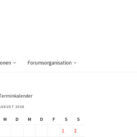
ionen
Forumsorganisation
Terminkalender
AUGUST 2026
M
D
M
D
F
S
S
1
2