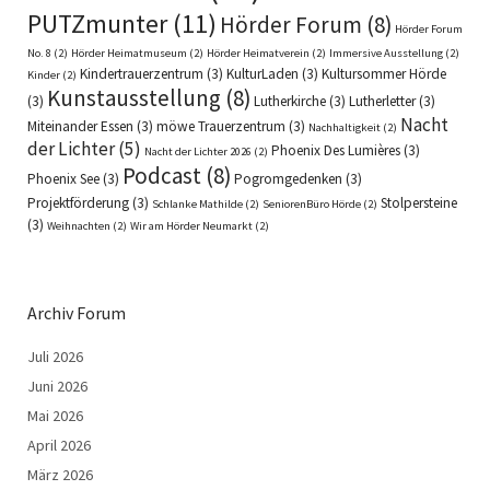
PUTZmunter
(11)
Hörder Forum
(8)
Hörder Forum
No. 8
(2)
Hörder Heimatmuseum
(2)
Hörder Heimatverein
(2)
Immersive Ausstellung
(2)
Kindertrauerzentrum
(3)
KulturLaden
(3)
Kultursommer Hörde
Kinder
(2)
Kunstausstellung
(8)
(3)
Lutherkirche
(3)
Lutherletter
(3)
Nacht
Miteinander Essen
(3)
möwe Trauerzentrum
(3)
Nachhaltigkeit
(2)
der Lichter
(5)
Phoenix Des Lumières
(3)
Nacht der Lichter 2026
(2)
Podcast
(8)
Phoenix See
(3)
Pogromgedenken
(3)
Projektförderung
(3)
Stolpersteine
Schlanke Mathilde
(2)
SeniorenBüro Hörde
(2)
(3)
Weihnachten
(2)
Wir am Hörder Neumarkt
(2)
Archiv Forum
Juli 2026
Juni 2026
Mai 2026
April 2026
März 2026