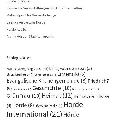
Hörde im Radio
Räume für Veranstaltungen und Initiativentreffen
Materialpool für Veranstaltungen
Bezirksvertretung Hörde
Fördertöpfe
Archiv Hörder Stadtteilagentur
Schlagwörter
bring your own seat
(5)
Begegnung vor Ort
(3)
AWO
(2)
Erntemarkt
(5)
Brückenfest
(4)
Bürgerhaushalt
(2)
Evangelische Kirchengemeinde
(8)
Friedrich7
Geschichte
(10)
(6)
Gastronomie
(2)
Goethe Gymnasium
(2)
Heimat
(12)
GrünFrau
(10)
Heimatverein Hörde
Hörde
Hörde
(8)
(4)
Hörde im Radio
(3)
International
(21)
Hörde