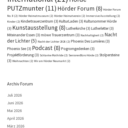
PUTZmunter
(11)
Hörder Forum
(8)
Hörder Forum
No. 8
(2)
Hörder Heimatmuseum
(2)
Hörder Heimatverein
(2)
Immersive Ausstellung
(2)
Kindertrauerzentrum
(3)
KulturLaden
(3)
Kultursommer Hörde
Kinder
(2)
Kunstausstellung
(8)
(3)
Lutherkirche
(3)
Lutherletter
(3)
Nacht
Miteinander Essen
(3)
möwe Trauerzentrum
(3)
Nachhaltigkeit
(2)
der Lichter
(5)
Phoenix Des Lumières
(3)
Nacht der Lichter 2026
(2)
Podcast
(8)
Phoenix See
(3)
Pogromgedenken
(3)
Projektförderung
(3)
Stolpersteine
Schlanke Mathilde
(2)
SeniorenBüro Hörde
(2)
(3)
Weihnachten
(2)
Wir am Hörder Neumarkt
(2)
Archiv Forum
Juli 2026
Juni 2026
Mai 2026
April 2026
März 2026