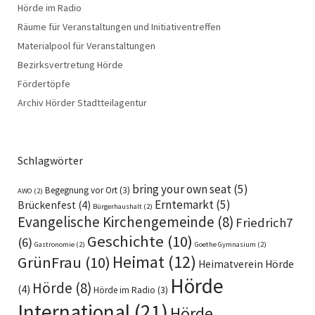
Hörde im Radio
Räume für Veranstaltungen und Initiativentreffen
Materialpool für Veranstaltungen
Bezirksvertretung Hörde
Fördertöpfe
Archiv Hörder Stadtteilagentur
Schlagwörter
bring your own seat
(5)
Begegnung vor Ort
(3)
AWO
(2)
Erntemarkt
(5)
Brückenfest
(4)
Bürgerhaushalt
(2)
Evangelische Kirchengemeinde
(8)
Friedrich7
Geschichte
(10)
(6)
Gastronomie
(2)
Goethe Gymnasium
(2)
Heimat
(12)
GrünFrau
(10)
Heimatverein Hörde
Hörde
Hörde
(8)
(4)
Hörde im Radio
(3)
International
(21)
Hörde