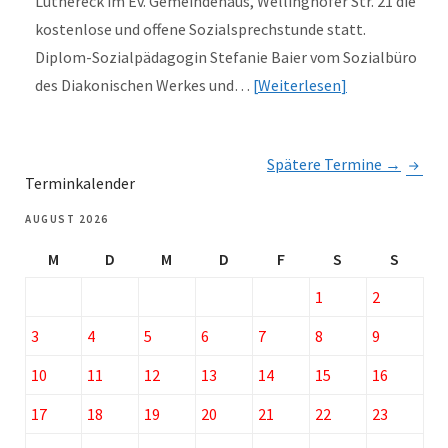
Luthereck im Ev. Gemeindehaus, Wellinghofer Str. 21 die
kostenlose und offene Sozialsprechstunde statt.
Diplom-Sozialpädagogin Stefanie Baier vom Sozialbüro
des Diakonischen Werkes und…
Weiterlesen
Spätere Termine
→
Terminkalender
AUGUST 2026
M
D
M
D
F
S
S
1
2
3
4
5
6
7
8
9
10
11
12
13
14
15
16
17
18
19
20
21
22
23