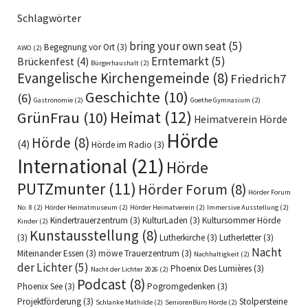
Schlagwörter
bring your own seat
(5)
Begegnung vor Ort
(3)
AWO
(2)
Erntemarkt
(5)
Brückenfest
(4)
Bürgerhaushalt
(2)
Evangelische Kirchengemeinde
(8)
Friedrich7
Geschichte
(10)
(6)
Gastronomie
(2)
Goethe Gymnasium
(2)
Heimat
(12)
GrünFrau
(10)
Heimatverein Hörde
Hörde
Hörde
(8)
(4)
Hörde im Radio
(3)
International
(21)
Hörde
PUTZmunter
(11)
Hörder Forum
(8)
Hörder Forum
No. 8
(2)
Hörder Heimatmuseum
(2)
Hörder Heimatverein
(2)
Immersive Ausstellung
(2)
Kindertrauerzentrum
(3)
KulturLaden
(3)
Kultursommer Hörde
Kinder
(2)
Kunstausstellung
(8)
(3)
Lutherkirche
(3)
Lutherletter
(3)
Nacht
Miteinander Essen
(3)
möwe Trauerzentrum
(3)
Nachhaltigkeit
(2)
der Lichter
(5)
Phoenix Des Lumières
(3)
Nacht der Lichter 2026
(2)
Podcast
(8)
Phoenix See
(3)
Pogromgedenken
(3)
Projektförderung
(3)
Stolpersteine
Schlanke Mathilde
(2)
SeniorenBüro Hörde
(2)