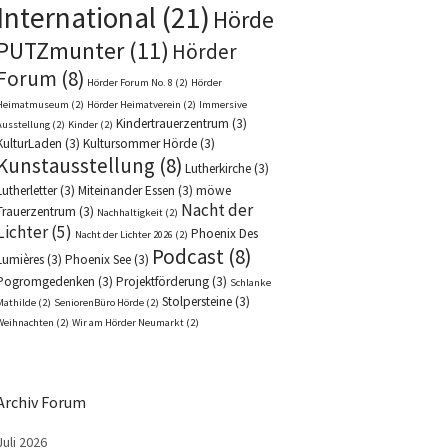
International
(21)
Hörde
PUTZmunter
(11)
Hörder
Forum
(8)
Hörder Forum No. 8
(2)
Hörder
Heimatmuseum
(2)
Hörder Heimatverein
(2)
Immersive
Kindertrauerzentrum
(3)
Ausstellung
(2)
Kinder
(2)
KulturLaden
(3)
Kultursommer Hörde
(3)
Kunstausstellung
(8)
Lutherkirche
(3)
Lutherletter
(3)
Miteinander Essen
(3)
möwe
Nacht der
Trauerzentrum
(3)
Nachhaltigkeit
(2)
Lichter
(5)
Phoenix Des
Nacht der Lichter 2026
(2)
Podcast
(8)
Lumières
(3)
Phoenix See
(3)
Pogromgedenken
(3)
Projektförderung
(3)
Schlanke
Stolpersteine
(3)
Mathilde
(2)
SeniorenBüro Hörde
(2)
Weihnachten
(2)
Wir am Hörder Neumarkt
(2)
Archiv Forum
Juli 2026