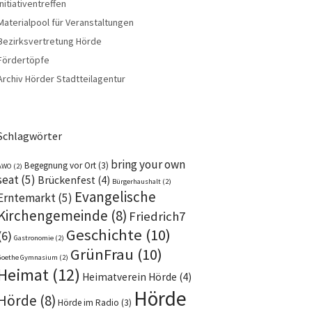
Initiativentreffen
Materialpool für Veranstaltungen
Bezirksvertretung Hörde
Fördertöpfe
Archiv Hörder Stadtteilagentur
Schlagwörter
bring your own
Begegnung vor Ort
(3)
AWO
(2)
seat
(5)
Brückenfest
(4)
Bürgerhaushalt
(2)
Evangelische
Erntemarkt
(5)
Kirchengemeinde
(8)
Friedrich7
Geschichte
(10)
(6)
Gastronomie
(2)
GrünFrau
(10)
Goethe Gymnasium
(2)
Heimat
(12)
Heimatverein Hörde
(4)
Hörde
Hörde
(8)
Hörde im Radio
(3)