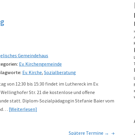
ng
elisches Gemeindehaus
egorien:
Ev. Kirchengemeinde
lagworte:
Ev. Kirche
,
Sozialberatung
g von 12:30 bis 15:30 findet im Luthereck im Ev.
ellinghofer Str. 21 die kostenlose und offene
unde statt. Diplom-Sozialpädagogin Stefanie Baier vom
und…
Weiterlesen
Spätere Termine
→