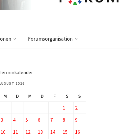
ionen
Forumsorganisation
Terminkalender
AUGUST 2026
M
D
M
D
F
S
S
1
2
3
4
5
6
7
8
9
10
11
12
13
14
15
16