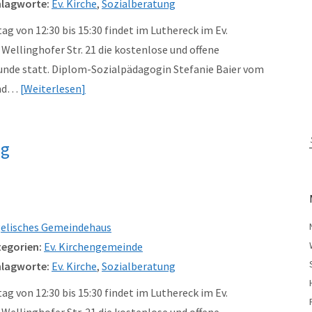
lagworte:
Ev. Kirche
,
Sozialberatung
g von 12:30 bis 15:30 findet im Luthereck im Ev.
ellinghofer Str. 21 die kostenlose und offene
unde statt. Diplom-Sozialpädagogin Stefanie Baier vom
und…
Weiterlesen
ng
elisches Gemeindehaus
egorien:
Ev. Kirchengemeinde
lagworte:
Ev. Kirche
,
Sozialberatung
g von 12:30 bis 15:30 findet im Luthereck im Ev.
ellinghofer Str. 21 die kostenlose und offene