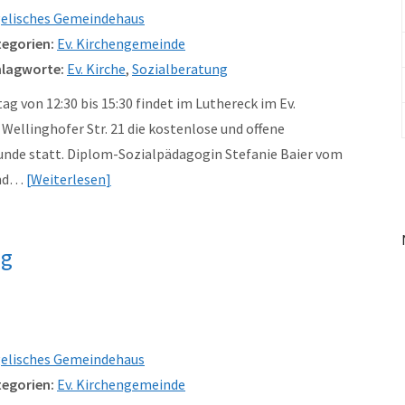
elisches Gemeindehaus
egorien:
Ev. Kirchengemeinde
lagworte:
Ev. Kirche
,
Sozialberatung
g von 12:30 bis 15:30 findet im Luthereck im Ev.
ellinghofer Str. 21 die kostenlose und offene
unde statt. Diplom-Sozialpädagogin Stefanie Baier vom
und…
Weiterlesen
ng
elisches Gemeindehaus
egorien:
Ev. Kirchengemeinde