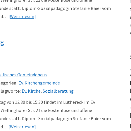
unde statt. Diplom-Sozialpädagogin Stefanie Baier vom
und…
Weiterlesen
ng
elisches Gemeindehaus
egorien:
Ev. Kirchengemeinde
lagworte:
Ev. Kirche
,
Sozialberatung
g von 12:30 bis 15:30 findet im Luthereck im Ev.
ellinghofer Str. 21 die kostenlose und offene
unde statt. Diplom-Sozialpädagogin Stefanie Baier vom
und…
Weiterlesen