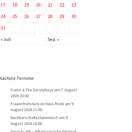
17
18
19
20
21
22
23
24
25
26
27
28
29
30
31
« Juli
Sep. »
Nächste Termine
Franzi & The Dorstyboys
am 7. August
2026 20:00
Frauenfrühstück im Haus Rode
am 9.
August 2026 11:00
Nachbarschaftsstammtisch
am 9.
August 2026 18:00
Sprachcafé – Alltagssprache Deutsch