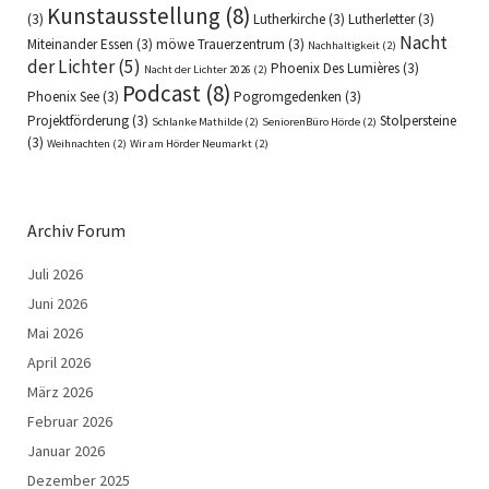
Kunstausstellung
(8)
(3)
Lutherkirche
(3)
Lutherletter
(3)
Nacht
Miteinander Essen
(3)
möwe Trauerzentrum
(3)
Nachhaltigkeit
(2)
der Lichter
(5)
Phoenix Des Lumières
(3)
Nacht der Lichter 2026
(2)
Podcast
(8)
Phoenix See
(3)
Pogromgedenken
(3)
Projektförderung
(3)
Stolpersteine
Schlanke Mathilde
(2)
SeniorenBüro Hörde
(2)
(3)
Weihnachten
(2)
Wir am Hörder Neumarkt
(2)
Archiv Forum
Juli 2026
Juni 2026
Mai 2026
April 2026
März 2026
Februar 2026
Januar 2026
Dezember 2025