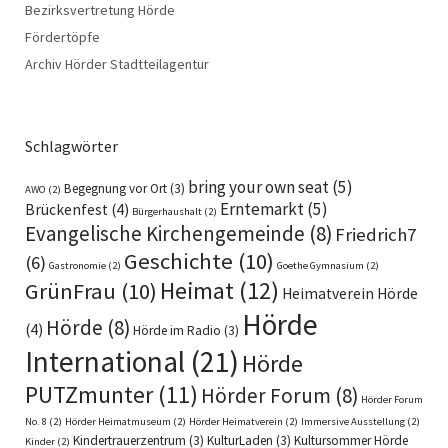
Bezirksvertretung Hörde
Fördertöpfe
Archiv Hörder Stadtteilagentur
Schlagwörter
bring your own seat
(5)
Begegnung vor Ort
(3)
AWO
(2)
Erntemarkt
(5)
Brückenfest
(4)
Bürgerhaushalt
(2)
Evangelische Kirchengemeinde
(8)
Friedrich7
Geschichte
(10)
(6)
Gastronomie
(2)
Goethe Gymnasium
(2)
Heimat
(12)
GrünFrau
(10)
Heimatverein Hörde
Hörde
Hörde
(8)
(4)
Hörde im Radio
(3)
International
(21)
Hörde
PUTZmunter
(11)
Hörder Forum
(8)
Hörder Forum
No. 8
(2)
Hörder Heimatmuseum
(2)
Hörder Heimatverein
(2)
Immersive Ausstellung
(2)
Kindertrauerzentrum
(3)
KulturLaden
(3)
Kultursommer Hörde
Kinder
(2)