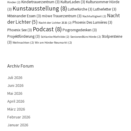
Kindertrauerzentrum
(3)
KulturLaden
(3)
Kultursommer Hörde
Kinder
(2)
Kunstausstellung
(8)
(3)
Lutherkirche
(3)
Lutherletter
(3)
Nacht
Miteinander Essen
(3)
möwe Trauerzentrum
(3)
Nachhaltigkeit
(2)
der Lichter
(5)
Phoenix Des Lumières
(3)
Nacht der Lichter 2026
(2)
Podcast
(8)
Phoenix See
(3)
Pogromgedenken
(3)
Projektförderung
(3)
Stolpersteine
Schlanke Mathilde
(2)
SeniorenBüro Hörde
(2)
(3)
Weihnachten
(2)
Wir am Hörder Neumarkt
(2)
Archiv Forum
Juli 2026
Juni 2026
Mai 2026
April 2026
März 2026
Februar 2026
Januar 2026