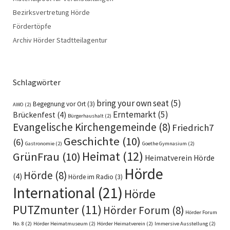
Bezirksvertretung Hörde
Fördertöpfe
Archiv Hörder Stadtteilagentur
Schlagwörter
bring your own seat
(5)
Begegnung vor Ort
(3)
AWO
(2)
Erntemarkt
(5)
Brückenfest
(4)
Bürgerhaushalt
(2)
Evangelische Kirchengemeinde
(8)
Friedrich7
Geschichte
(10)
(6)
Gastronomie
(2)
Goethe Gymnasium
(2)
Heimat
(12)
GrünFrau
(10)
Heimatverein Hörde
Hörde
Hörde
(8)
(4)
Hörde im Radio
(3)
International
(21)
Hörde
PUTZmunter
(11)
Hörder Forum
(8)
Hörder Forum
No. 8
(2)
Hörder Heimatmuseum
(2)
Hörder Heimatverein
(2)
Immersive Ausstellung
(2)