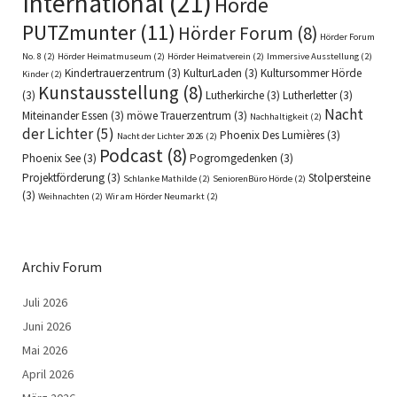
International
(21)
Hörde
PUTZmunter
(11)
Hörder Forum
(8)
Hörder Forum
No. 8
(2)
Hörder Heimatmuseum
(2)
Hörder Heimatverein
(2)
Immersive Ausstellung
(2)
Kindertrauerzentrum
(3)
KulturLaden
(3)
Kultursommer Hörde
Kinder
(2)
Kunstausstellung
(8)
(3)
Lutherkirche
(3)
Lutherletter
(3)
Nacht
Miteinander Essen
(3)
möwe Trauerzentrum
(3)
Nachhaltigkeit
(2)
der Lichter
(5)
Phoenix Des Lumières
(3)
Nacht der Lichter 2026
(2)
Podcast
(8)
Phoenix See
(3)
Pogromgedenken
(3)
Projektförderung
(3)
Stolpersteine
Schlanke Mathilde
(2)
SeniorenBüro Hörde
(2)
(3)
Weihnachten
(2)
Wir am Hörder Neumarkt
(2)
Archiv Forum
Juli 2026
Juni 2026
Mai 2026
April 2026