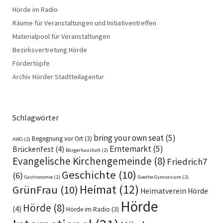
Hörde im Radio
Räume für Veranstaltungen und Initiativentreffen
Materialpool für Veranstaltungen
Bezirksvertretung Hörde
Fördertöpfe
Archiv Hörder Stadtteilagentur
Schlagwörter
bring your own seat
(5)
Begegnung vor Ort
(3)
AWO
(2)
Erntemarkt
(5)
Brückenfest
(4)
Bürgerhaushalt
(2)
Evangelische Kirchengemeinde
(8)
Friedrich7
Geschichte
(10)
(6)
Gastronomie
(2)
Goethe Gymnasium
(2)
Heimat
(12)
GrünFrau
(10)
Heimatverein Hörde
Hörde
Hörde
(8)
(4)
Hörde im Radio
(3)